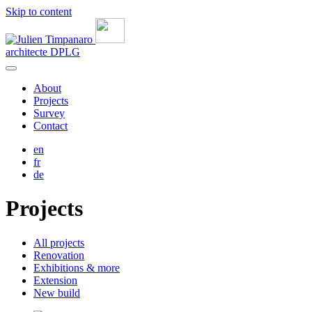
Skip to content
architecte
DPLG
About
Projects
Survey
Contact
en
fr
de
Projects
All projects
Renovation
Exhibitions & more
Extension
New build